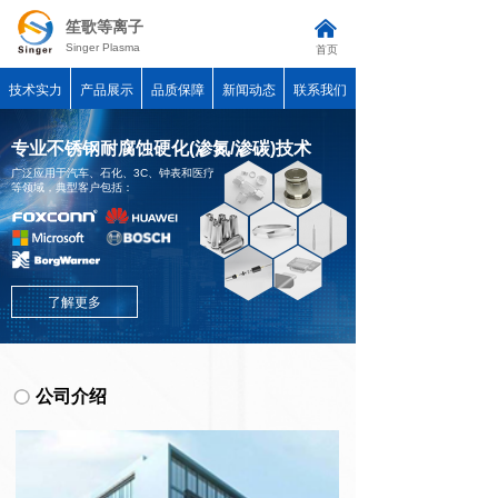
낀
笙歌等离子
Singer Plasma
首页
技术实力
产品展示
品质保障
新闻动态
联系我们
专业不锈钢耐腐蚀硬化(渗氮/渗碳)技术
广泛应用于汽车、石化、3C、钟表和医疗
等领域，典型客户包括：
了解更多
公司介绍