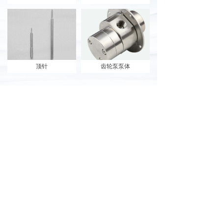
顶针
齿轮泵泵体
质检中心