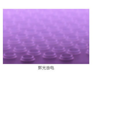
辉光放电
上一篇：
无
ꂃ
下一篇：
无
ꁹ
녠
集团企业链接：
森科五金（深圳）有限公司
深圳森丰真空镀膜有限公司