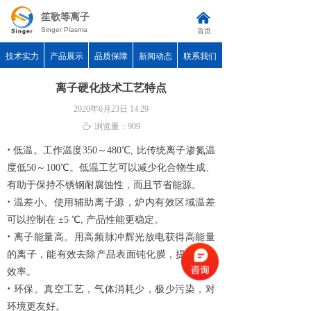
낀
笙歌等离子
Singer Plasma
首页
技术实力
产品展示
品质保障
新闻动态
联系我们
离子硬化技术工艺特点
2020年6月23日
14:29
ꄘ
浏览量：
909
·
低温。工作温度350～480℃, 比传统离子渗氮温
度低50～100℃。低温工艺可以减少化合物生成、
有助于保持不锈钢耐腐蚀性，而且节省能源。
·
温差小。使用辅助离子源，炉内有效区域温差
可以控制在 ±5 ℃, 产品性能更稳定。
·
离子能量高。用高频脉冲辉光放电获得高能量
的离子，能有效去除产品表面钝化膜，提升硬化
效率。
·
环保。真空工艺，气体消耗少，极少污染，对
环境更友好。