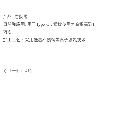
产品: 连接器
目的和应用: 用于Type-C，插拔使用寿命提高到1
万次。
加工工艺：采用低温不锈钢等离子渗氮技术。
上一个：
齿轮
ꄴ
下一个：
无
ꄲ
녠
集团企业链接：
森科五金（深圳）有限公司
深圳森丰真空镀膜有限公司
深圳市英能电气有限公司
深圳市笙歌等离子渗入技术有限公司
手机：18923448308 座机：0755-29890607