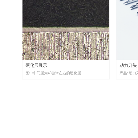
硬化层展示
动力刀头
图中中间层为40微米左右的硬化层
产品: 动力
目的与应用
加工工艺：