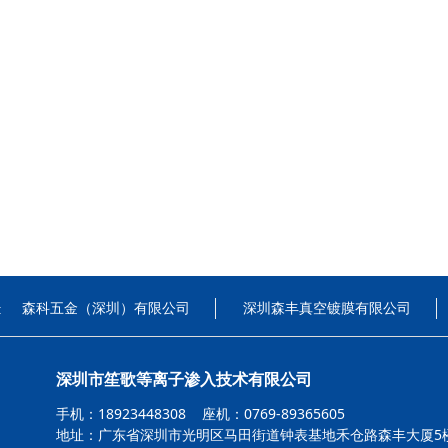
森科五金（深圳）有限公司
深圳森丰真空镀膜有限公司
:
深圳市笙歌等离子渗入技术有限公司
手机：18923448308 座机：0769-89365605
地址：广东省深圳市光明区马田街道钟表基地禾仓路森丰大厦5